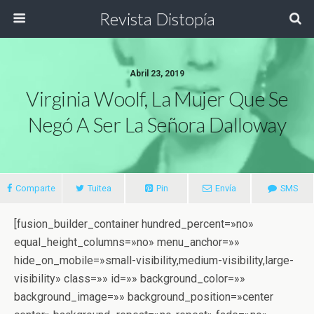
Revista Distopía
Abril 23, 2019
Virginia Woolf, La Mujer Que Se
Negó A Ser La Señora Dalloway
Comparte
Tuitea
Pin
Envía
SMS
[fusion_builder_container hundred_percent=»no»
equal_height_columns=»no» menu_anchor=»»
hide_on_mobile=»small-visibility,medium-visibility,large-
visibility» class=»» id=»» background_color=»»
background_image=»» background_position=»center