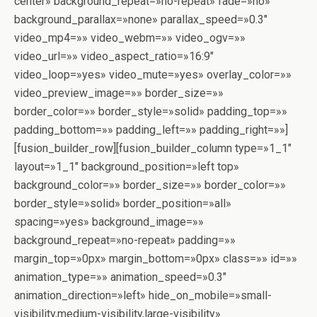
center» background_repeat=»no-repeat» fade=»no»
background_parallax=»none» parallax_speed=»0.3″
video_mp4=»» video_webm=»» video_ogv=»»
video_url=»» video_aspect_ratio=»16:9″
video_loop=»yes» video_mute=»yes» overlay_color=»»
video_preview_image=»» border_size=»»
border_color=»» border_style=»solid» padding_top=»»
padding_bottom=»» padding_left=»» padding_right=»»]
[fusion_builder_row][fusion_builder_column type=»1_1″
layout=»1_1″ background_position=»left top»
background_color=»» border_size=»» border_color=»»
border_style=»solid» border_position=»all»
spacing=»yes» background_image=»»
background_repeat=»no-repeat» padding=»»
margin_top=»0px» margin_bottom=»0px» class=»» id=»»
animation_type=»» animation_speed=»0.3″
animation_direction=»left» hide_on_mobile=»small-
visibility,medium-visibility,large-visibility»