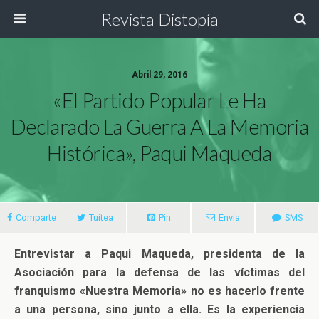
Revista Distopía
Abril 29, 2016
«El Partido Popular Le Ha
Declarado La Guerra A La Memoria
Histórica», Paqui Maqueda
Comparte
Tuitea
Pin
Envía
SMS
Entrevistar a Paqui Maqueda, presidenta de la
Asociación para la defensa de las víctimas del
franquismo «Nuestra Memoria» no es hacerlo frente
a una persona, sino junto a ella. Es la experiencia