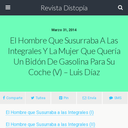
Revista Distopía
Marzo 31, 2014
El Hombre Que Susurraba A Las
Integrales Y La Mujer Que Quería
Un Bidón De Gasolina Para Su
Coche (V) – Luis Díaz
Comparte
Tuitea
Pin
Envía
SMS
El Hombre que Susurraba a las Integrales (I)
El Hombre que Susurraba a las Integrales (II)