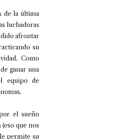
s de la última
as luchadoras
idido afrontar
racticando su
ividad. Como
 de ganar una
l equipo de
ónomas.
 por el sueño
a (eso que nos
 le permite su