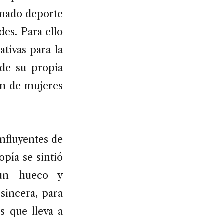
 amado deporte
des. Para ello
tivas para la
 de su propia
ión de mujeres
nfluyentes de
pía se sintió
 un hueco y
sincera, para
s que lleva a