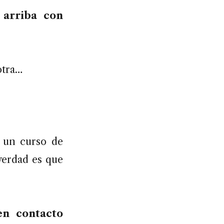
 arriba con
otra…
, un curso de
 verdad es que
en contacto