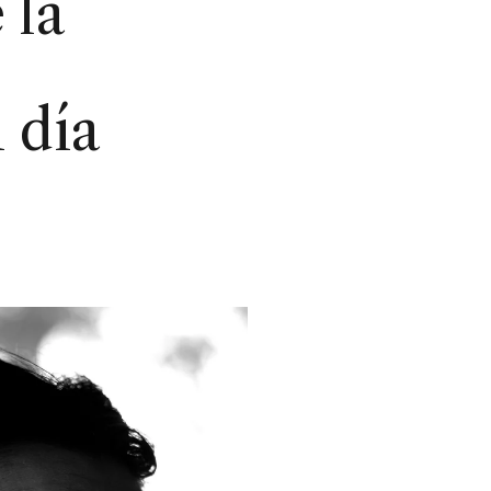
 la
l día