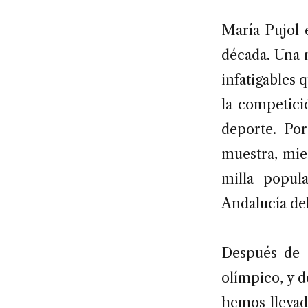
María Pujol e
década. Una 
infatigables 
la competici
deporte. Po
muestra, mie
milla popu
Andalucía d
Después de p
olímpico, y d
hemos llevado