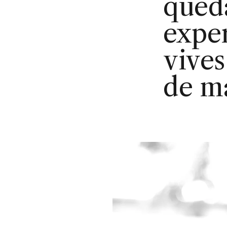
queda
exper
vives
de m