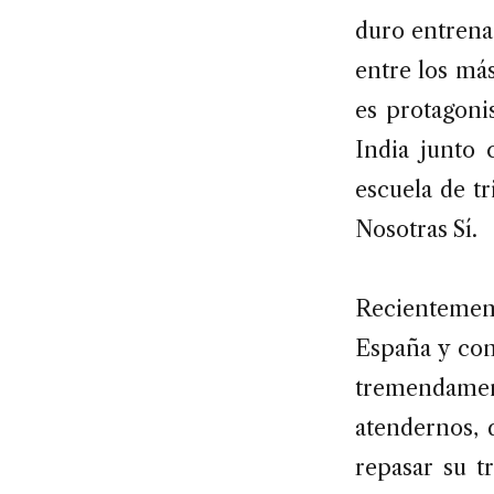
duro entrenam
entre los más
es protagoni
India junto 
escuela de tr
Nosotras Sí.
Recientement
España y con
tremendame
atendernos, 
repasar su t