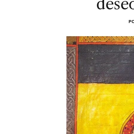
dese
P