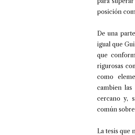
para superar 
posición com
De una parte
igual que Gu
que conform
rigurosas co
como elemen
cambien las 
cercano y, 
común sobre 
La tesis que