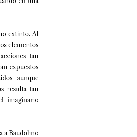
ituando en una
o extinto. Al
 los elementos
acciones tan
ran expuestos
tidos aunque
s resulta tan
l imaginario
a a Baudolino