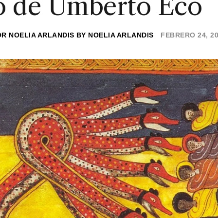
o de Umberto Eco
OR
NOELIA ARLANDIS
BY
NOELIA ARLANDIS
FEBRERO 24, 2