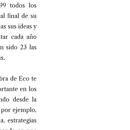
999 todos los
l final de su
as sus ideas y
star cada año
n sido 23 las
s.
obra de Eco te
rtante en los
undo desde la
 por ejemplo,
a, estrategias