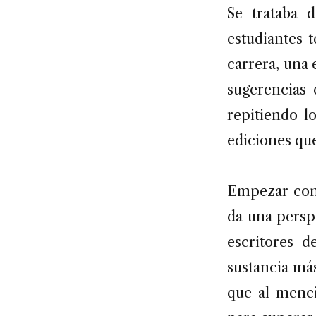
Se trataba d
estudiantes 
carrera, una 
sugerencias 
repitiendo l
ediciones que
Empezar co
da una persp
escritores d
sustancia má
que al mencio