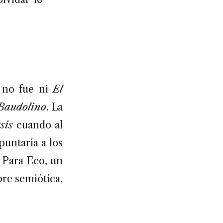
 no fue ni
El
Baudolino
. La
sis
cuando al
puntaría a los
 Para Eco, un
bre semiótica,