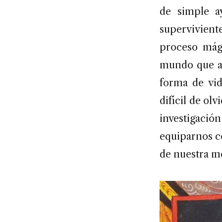
de simple ay
supervivien
proceso mági
mundo que an
forma de vid
difícil de olv
investigaci
equiparnos c
de nuestra me