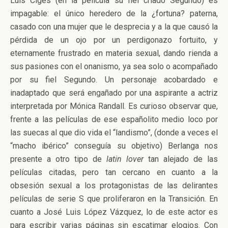
Luis Ciges (en la película su fiel criado Segundo) es
impagable: el único heredero de la ¿fortuna? paterna,
casado con una mujer que le desprecia y a la que causó la
pérdida de un ojo por un perdigonazo fortuito, y
eternamente frustrado en materia sexual, dando rienda a
sus pasiones con el onanismo, ya sea solo o acompañado
por su fiel Segundo. Un personaje acobardado e
inadaptado que será engañado por una aspirante a actriz
interpretada por Mónica Randall. Es curioso observar que,
frente a las películas de ese españolito medio loco por
las suecas al que dio vida el “landismo”, (donde a veces el
“macho ibérico” conseguía su objetivo) Berlanga nos
presente a otro tipo de
latin lover
tan alejado de las
películas citadas, pero tan cercano en cuanto a la
obsesión sexual a los protagonistas de las delirantes
películas de serie S que proliferaron en la Transición. En
cuanto a José Luis López Vázquez, lo de este actor es
para escribir varias páginas sin escatimar elogios. Con