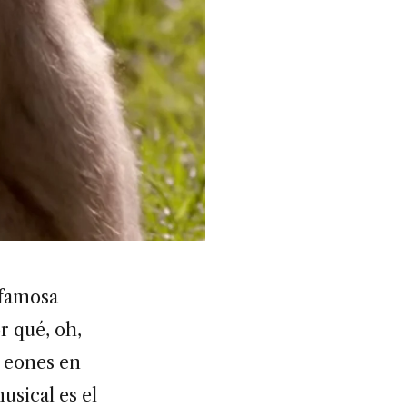
 famosa
 qué, oh,
o eones en
usical es el