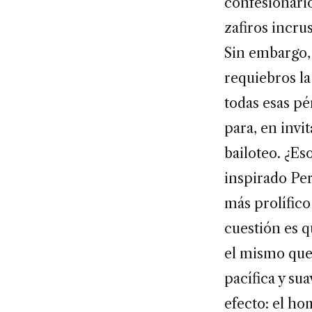
confesionario
zafiros incru
Sin embargo, 
requiebros la
todas esas pé
para, en invi
bailoteo. ¿Es
inspirado Per
más prolífico 
cuestión es q
el mismo que 
pacífica y s
efecto: el ho