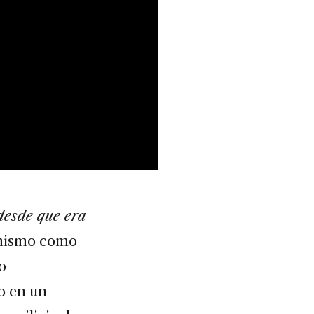
desde que era
 mismo como
o
o en un