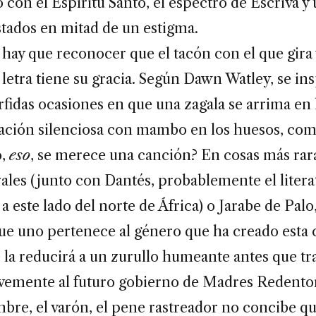
 con el Espíritu Santo, el espectro de Escrivá y 
stados en mitad de un estigma.
hay que reconocer que el tacón con el que gira y
 letra tiene su gracia. Según Dawn Watley, se in
rfidas ocasiones en que una zagala se arrima en 
tación silenciosa con mambo en los huesos, com
o,
eso
, se merece una canción? En cosas más rar
ales (junto con Dantés, probablemente el litera
a este lado del norte de África) o Jarabe de Palo
ue uno pertenece al género que ha creado esta c
la reducirá a un zurullo humeante antes que tr
uavemente al futuro gobierno de Madres Redento
mbre, el varón, el pene rastreador no concibe qu