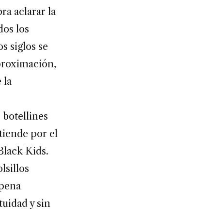
ra aclarar la
dos los
s siglos se
aproximación,
 la
 botellines
tiende por el
Black Kids.
lsillos
 pena
tuidad y sin