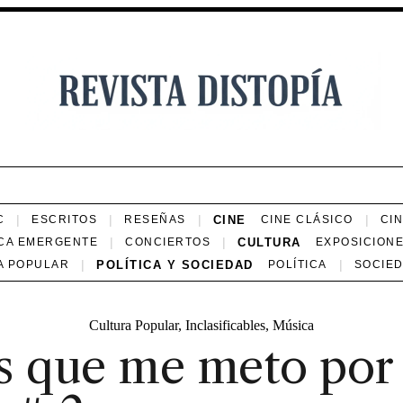
CINE
C
ESCRITOS
RESEÑAS
CINE CLÁSICO
CI
CULTURA
CA EMERGENTE
CONCIERTOS
EXPOSICION
POLÍTICA Y SOCIEDAD
A POPULAR
POLÍTICA
SOCIE
Cultura Popular
,
Inclasificables
,
Música
s que me meto por 