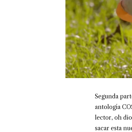
Segunda part
antología C
lector, oh di
sacar esta nu