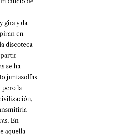
un cilicio de
 gira y da
spiran en
la discoteca
partir
as se ha
to juntasolfas
, pero la
ivilización,
ansmitirla
ras. En
e aquella