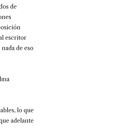
dos de
ones
posición
al escritor
o nada de eso
alma
ables, lo que
 que adelante