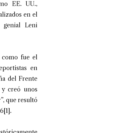
omo EE. UU.,
lizados en el
 genial Leni
, como fue el
portistas en
ña del Frente
s y creó unos
”, que resultó
36
[1]
.
istóricamente