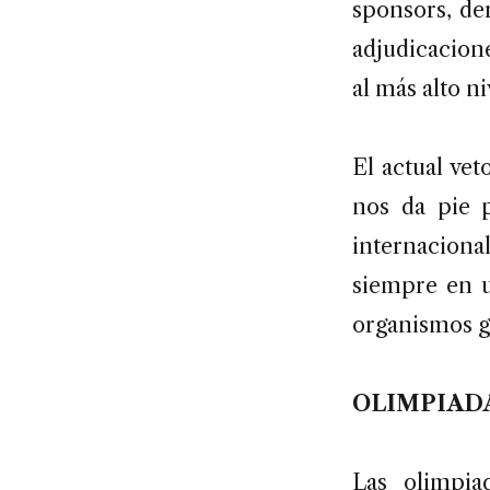
sponsors, de
adjudicacion
al más alto ni
El actual vet
nos da pie 
internaciona
siempre en u
organismos g
OLIMPIADA
Las olimpi