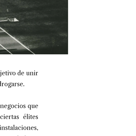
jetivo de unir
drogarse.
 negocios que
ertas élites
stalaciones,