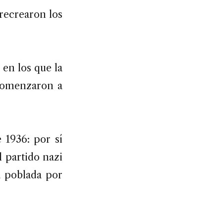
recrearon los
en los que la
 comenzaron a
 1936: por sí
l partido nazi
a poblada por