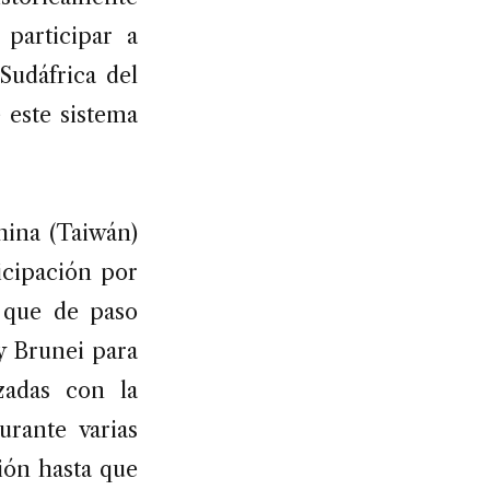
 participar a
Sudáfrica del
 este sistema
hina (Taiwán)
icipación por
, que de paso
y Brunei para
zadas con la
urante varias
ión hasta que