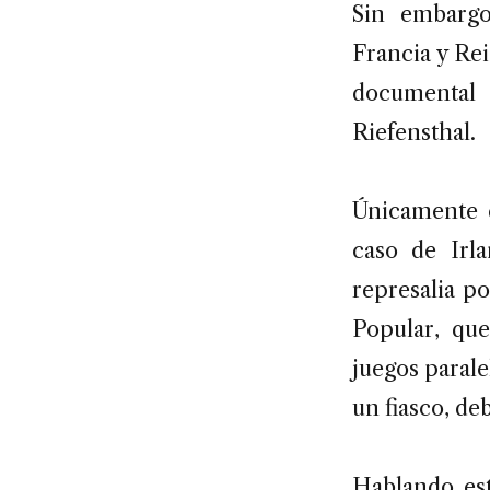
Sin embargo
Francia y Re
documental 
Riefensthal.
Únicamente d
caso de Irl
represalia p
Popular, que
juegos parale
un fiasco, deb
Hablando est