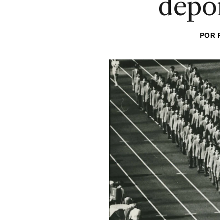
depo
POR