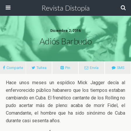
Revista Distopía
Diciembre 2, 2016
Adiós Barbudo
Comparte
Tuitea
Pin
Envía
SMS
Hace unos meses un espídico Mick Jagger decía al
enfervorecido público habanero que los tiempos estaban
cambiando en Cuba. El frenético cantante de los Rolling no
pudo acertar más de pleno: acaba de morir Fidel, el
Comandante, el hombre que ha sido sinónimo de Cuba
durante casi sesenta años.