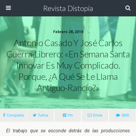
Revista Distopía
Febrero 28, 2015
Antonio Casado Y José Carlos
Guerra-Librero: «En Semana Santa
Innovar Es Muy Complicado.
Porque, ¿a Qué Se Le Llama
Antiguo-Rancio?»
Comparte
Tuitea
Pin
Envía
SMS
El trabajo que se esconde detrás de las producciones