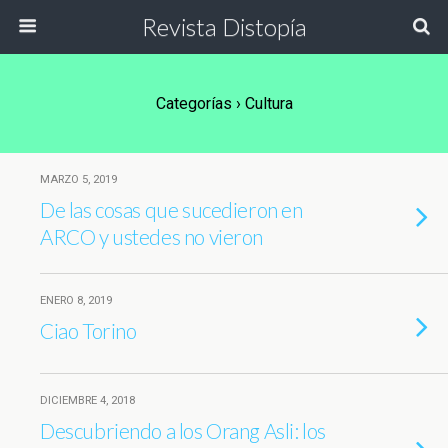
Revista Distopía
Categorías ›
Cultura
MARZO 5, 2019
De las cosas que sucedieron en
ARCO y ustedes no vieron
ENERO 8, 2019
Ciao Torino
DICIEMBRE 4, 2018
Descubriendo a los Orang Asli: los