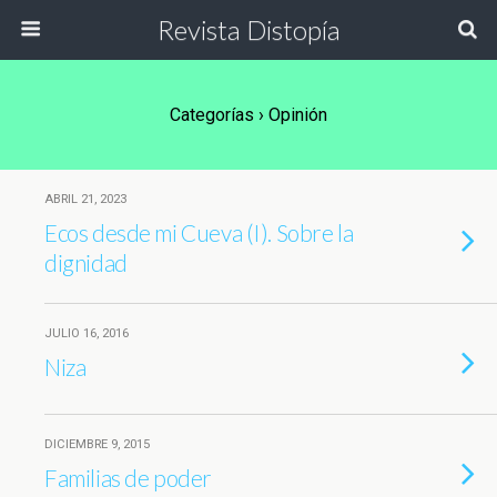
Revista Distopía
Categorías ›
Opinión
ABRIL 21, 2023
Ecos desde mi Cueva (I). Sobre la
dignidad
JULIO 16, 2016
Niza
DICIEMBRE 9, 2015
Familias de poder