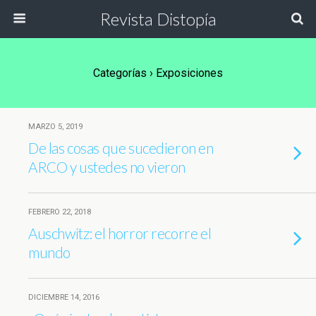
Revista Distopía
Categorías ›
Exposiciones
MARZO 5, 2019
De las cosas que sucedieron en
ARCO y ustedes no vieron
FEBRERO 22, 2018
Auschwitz: el horror recorre el
mundo
DICIEMBRE 14, 2016