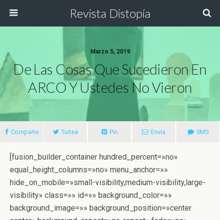
Revista Distopía
Marzo 5, 2019
De Las Cosas Que Sucedieron En
ARCO Y Ustedes No Vieron
Comparte
Tuitea
Pin
Envía
SMS
[fusion_builder_container hundred_percent=»no»
equal_height_columns=»no» menu_anchor=»»
hide_on_mobile=»small-visibility,medium-visibility,large-
visibility» class=»» id=»» background_color=»»
background_image=»» background_position=»center