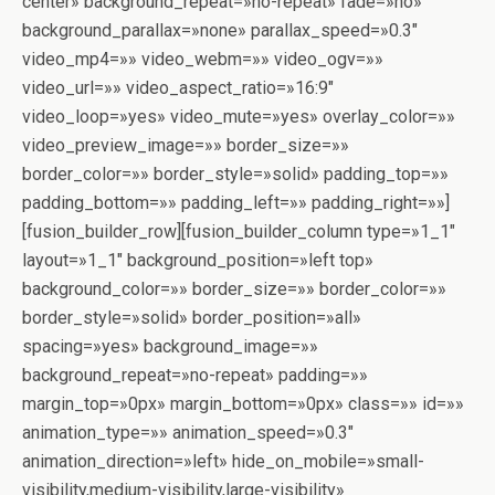
center» background_repeat=»no-repeat» fade=»no»
background_parallax=»none» parallax_speed=»0.3″
video_mp4=»» video_webm=»» video_ogv=»»
video_url=»» video_aspect_ratio=»16:9″
video_loop=»yes» video_mute=»yes» overlay_color=»»
video_preview_image=»» border_size=»»
border_color=»» border_style=»solid» padding_top=»»
padding_bottom=»» padding_left=»» padding_right=»»]
[fusion_builder_row][fusion_builder_column type=»1_1″
layout=»1_1″ background_position=»left top»
background_color=»» border_size=»» border_color=»»
border_style=»solid» border_position=»all»
spacing=»yes» background_image=»»
background_repeat=»no-repeat» padding=»»
margin_top=»0px» margin_bottom=»0px» class=»» id=»»
animation_type=»» animation_speed=»0.3″
animation_direction=»left» hide_on_mobile=»small-
visibility,medium-visibility,large-visibility»