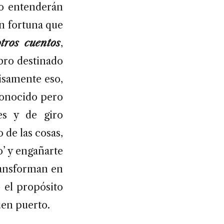
no entenderán
on fortuna que
tros cuentos
,
ibro destinado
cisamente eso,
conocido pero
es y de giro
 de las cosas,
o’ y engañarte
transforman en
o el propósito
uen puerto.