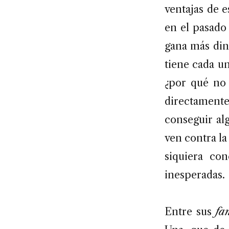
ventajas de 
en el pasado 
gana más dine
tiene cada u
¿por qué no 
directament
conseguir al
ven contra la
siquiera co
inesperadas.
Entre sus
fa