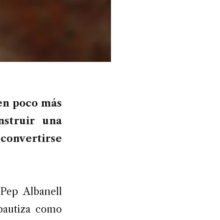
 en poco más
nstruir una
 convertirse
Pep Albanell
 bautiza como