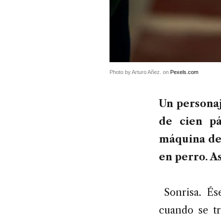
Photo by Arturo Añez. on
Pexels.com
Un personaj
de cien pá
máquina del
en perro. As
Sonrisa. É
cuando se tr