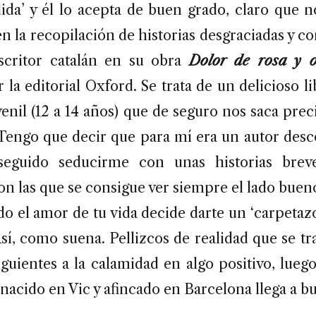
dida’ y él lo acepta de buen grado, claro que 
en la recopilación de historias desgraciadas y c
escritor catalán en su obra
Dolor de rosa y o
 la editorial Oxford. Se trata de un delicioso l
venil (12 a 14 años) que de seguro nos saca pre
 Tengo que decir que para mí era un autor des
eguido seducirme con unas historias brev
n las que se consigue ver siempre el lado bueno
o el amor de tu vida decide darte un ‘carpetaz
Así, como suena. Pellizcos de realidad que se 
iguientes a la calamidad en algo positivo, lueg
 nacido en Vic y afincado en Barcelona llega a b