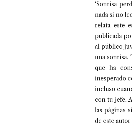
‘Sonrisa per
nada si no le
relata este 
publicada por
al público ju
una sonrisa.
que ha cons
inesperado co
incluso cuand
con tu jefe. 
las páginas s
de este autor