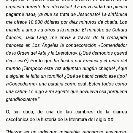
orquesta durante los intervalos! ¡La universidad no piensa
pagarme nada, ya que se trata de Jesucristo! La sinfónica
me ofrece 10.000 dólares por diez minutos de charla. Los
mando a unos y a otros a la mierda. El ministro de Cultura
francés, Jack Lang, me envía a través de la embajada
francesa en Los Ángeles la condecoración «Comendador
de la Orden del Arte y la Literatura», (¿Qué demonios querrá
decir eso?) Por lo que ha hecho por Francia y el resto del
mundo ¡Tampoco esta vez adjuntan ningún cheque! ¡Aquí
a alguien le falta un tornillo! ¿Qué se habrá creído ese tipo?
¡»Concederme» una baratija como esa! ¡Están todos como
una cabra! Le digo a mi agente que devuelva esa porquería
grandilocuente.”
O, sin duda, de una de las cumbres de la diarrea
cacofónica de la historia de la literatura del siglo XX:
“Herzog es un individuo miserable, rencoroso, envidioso,