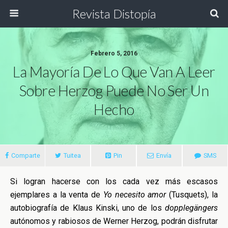
Revista Distopía
Febrero 5, 2016
La Mayoría De Lo Que Van A Leer
Sobre Herzog Puede No Ser Un
Hecho
Comparte
Tuitea
Pin
Envía
SMS
Si logran hacerse con los cada vez más escasos
ejemplares a la venta de
Yo necesito amor
(Tusquets), la
autobiografía de Klaus Kinski, uno de los
dopplegängers
autónomos y rabiosos de Werner Herzog, podrán disfrutar