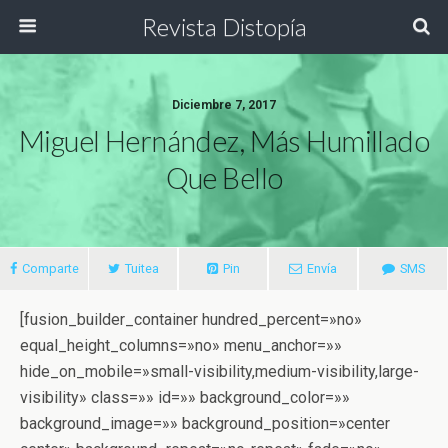
Revista Distopía
Diciembre 7, 2017
Miguel Hernández, Más Humillado
Que Bello
Comparte
Tuitea
Pin
Envía
SMS
[fusion_builder_container hundred_percent=»no»
equal_height_columns=»no» menu_anchor=»»
hide_on_mobile=»small-visibility,medium-visibility,large-
visibility» class=»» id=»» background_color=»»
background_image=»» background_position=»center