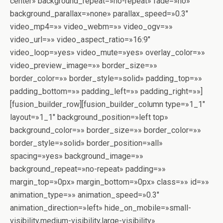
center» background_repeat=»no-repeat» fade=»no»
background_parallax=»none» parallax_speed=»0.3″
video_mp4=»» video_webm=»» video_ogv=»»
video_url=»» video_aspect_ratio=»16:9″
video_loop=»yes» video_mute=»yes» overlay_color=»»
video_preview_image=»» border_size=»»
border_color=»» border_style=»solid» padding_top=»»
padding_bottom=»» padding_left=»» padding_right=»»]
[fusion_builder_row][fusion_builder_column type=»1_1″
layout=»1_1″ background_position=»left top»
background_color=»» border_size=»» border_color=»»
border_style=»solid» border_position=»all»
spacing=»yes» background_image=»»
background_repeat=»no-repeat» padding=»»
margin_top=»0px» margin_bottom=»0px» class=»» id=»»
animation_type=»» animation_speed=»0.3″
animation_direction=»left» hide_on_mobile=»small-
visibility,medium-visibility,large-visibility»