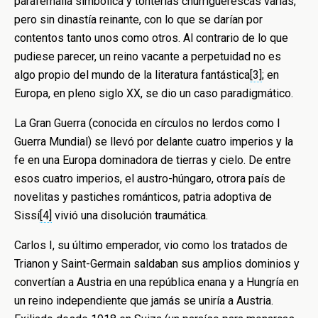
parafernalia simbólica y tonterías churriguerescas varias,
pero sin dinastía reinante, con lo que se darían por
contentos tanto unos como otros. Al contrario de lo que
pudiese parecer, un reino vacante a perpetuidad no es
algo propio del mundo de la literatura fantástica
[3]
; en
Europa, en pleno siglo XX, se dio un caso paradigmático.
La Gran Guerra (conocida en círculos no lerdos como I
Guerra Mundial) se llevó por delante cuatro imperios y la
fe en una Europa dominadora de tierras y cielo. De entre
esos cuatro imperios, el austro-húngaro, otrora país de
novelitas y pastiches románticos, patria adoptiva de
Sissí
[4]
vivió una disolución traumática.
Carlos I, su último emperador, vio como los tratados de
Trianon y Saint-Germain saldaban sus amplios dominios y
convertían a Austria en una república enana y a Hungría en
un reino independiente que jamás se uniría a Austria.