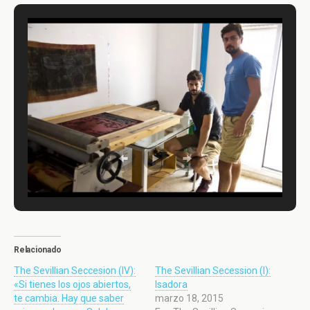
Relacionado
The Sevillian Seccesion (IV):
The Sevillian Secession (I):
«Si tienes los ojos abiertos,
Isadora
te cambia. Hay que saber
marzo 18, 2015