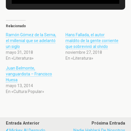
Relacionado
Ramón Gómez de la Serna,
Hans Fallada, el autor
el millenial que se adelantó
maldito de la gente corriente
un siglo
que sobrevivió al olvido
mayo 31, 2018
noviembre 27, 2018
En «Literatura»
En «Literatura»
Juan Belmonte,
vanguardista – Francisco
Huesa
mayo 13, 2014
En «Cultura Popular»
Entrada Anterior
Próxima Entrada
Mickey Al Desnudo
Nadie Hablará De Nosotros