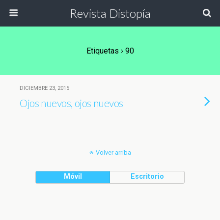
Revista Distopía
Etiquetas › 90
DICIEMBRE 23, 2015
Ojos nuevos, ojos nuevos
Volver arriba
Móvil
Escritorio