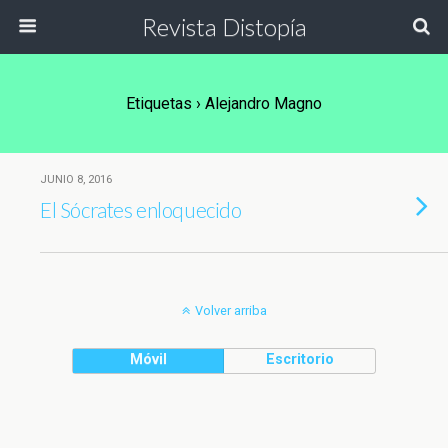
Revista Distopía
Etiquetas › Alejandro Magno
JUNIO 8, 2016
El Sócrates enloquecido
Volver arriba
Móvil
Escritorio