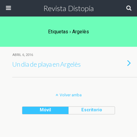
Revista Distopía
Etiquetas › Argelès
ABRIL 6, 2016
Un día de playa en Argelès
Volver arriba
Móvil
Escritorio