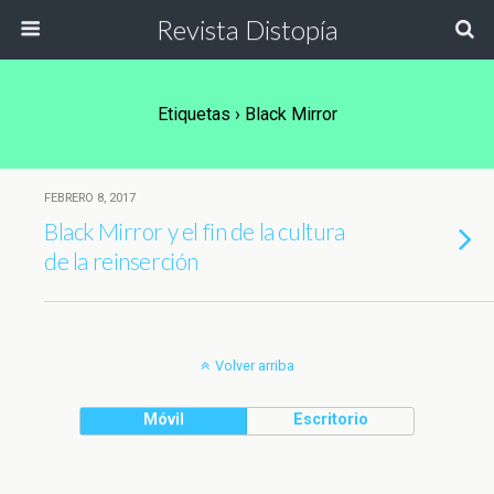
Revista Distopía
Etiquetas › Black Mirror
FEBRERO 8, 2017
Black Mirror y el fin de la cultura
de la reinserción
Volver arriba
Móvil
Escritorio