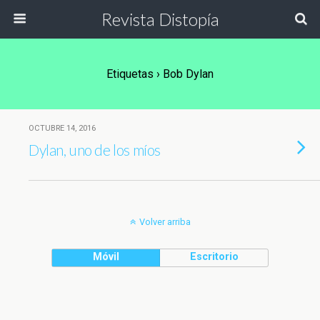
Revista Distopía
Etiquetas › Bob Dylan
OCTUBRE 14, 2016
Dylan, uno de los míos
Volver arriba
Móvil
Escritorio