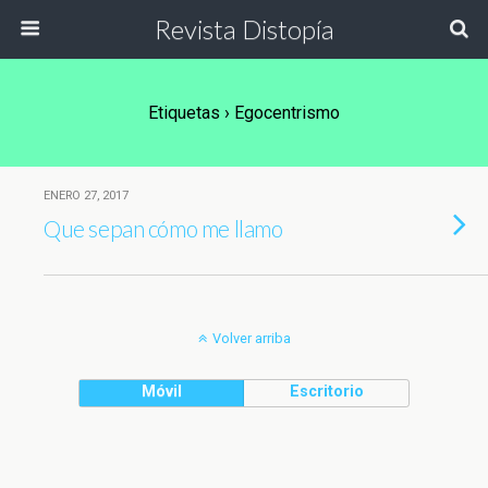
Revista Distopía
Etiquetas › Egocentrismo
ENERO 27, 2017
Que sepan cómo me llamo
Volver arriba
Móvil
Escritorio