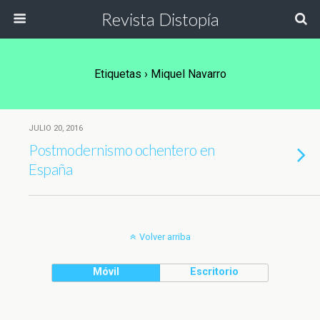
Revista Distopía
Etiquetas › Miquel Navarro
JULIO 20, 2016
Postmodernismo ochentero en
España
Volver arriba
Móvil
Escritorio