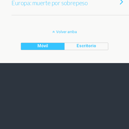
Europa: muerte por sobrepeso
Volver arriba
Móvil
Escritorio