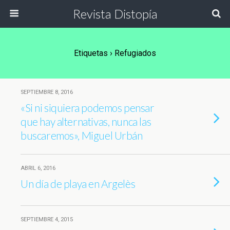
Revista Distopía
Etiquetas › Refugiados
SEPTIEMBRE 8, 2016
«Si ni siquiera podemos pensar
que hay alternativas, nunca las
buscaremos», Miguel Urbán
ABRIL 6, 2016
Un día de playa en Argelès
SEPTIEMBRE 4, 2015