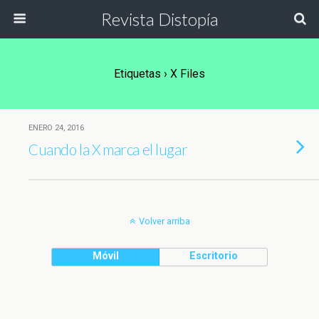
Revista Distopía
Etiquetas › X Files
ENERO 24, 2016
Cuando la X marca el lugar
Volver arriba
Móvil
Escritorio