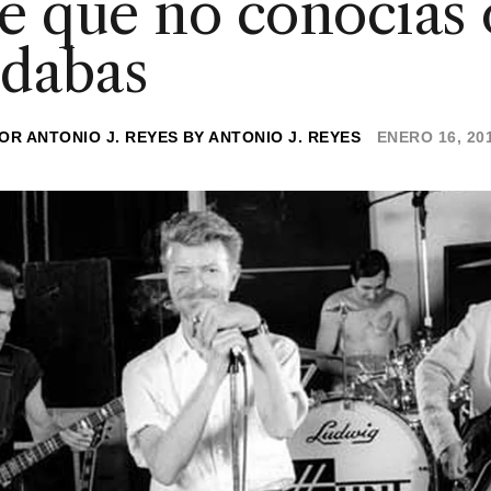
e que no conocías 
rdabas
POR
ANTONIO J. REYES
BY
ANTONIO J. REYES
ENERO 16, 20