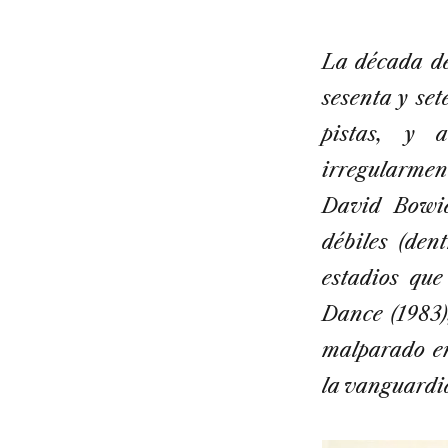
La década de
sesenta y se
pistas, y 
irregularme
David Bowie
débiles (den
estadios que
Dance (1983)
malparado en
la vanguardi