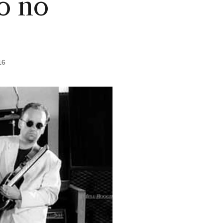
o no
16