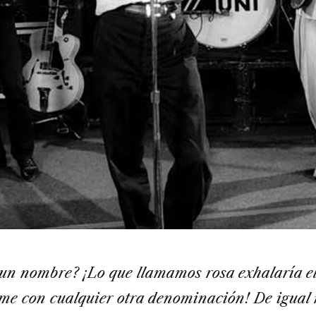
un nombre? ¡Lo que llamamos rosa exhalaría e
ume con cualquier otra denominación! De igua