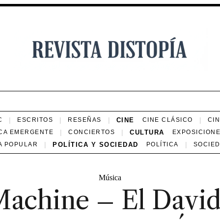
CINE
C
ESCRITOS
RESEÑAS
CINE CLÁSICO
CI
CULTURA
CA EMERGENTE
CONCIERTOS
EXPOSICION
POLÍTICA Y SOCIEDAD
A POPULAR
POLÍTICA
SOCIE
Música
Machine – El Davi