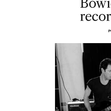
Bowi
reco