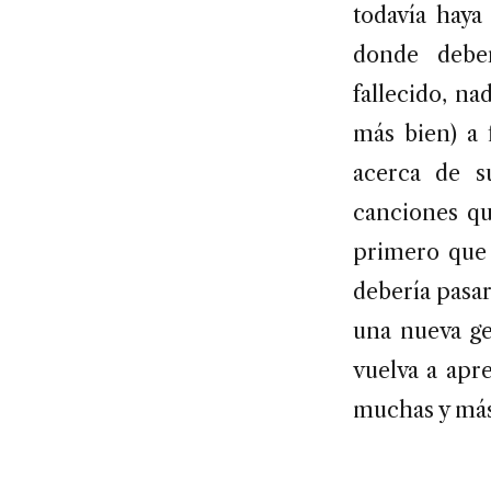
todavía haya
donde deber
fallecido, na
más bien) a 
acerca de s
canciones qu
primero que 
debería pasa
una nueva ge
vuelva a apr
muchas y más