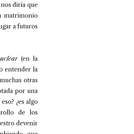
 nos diría que
un matrimonio
lugar a futuros
uclear
(en la
lo entender la
 muchas otras
ptada por una
 eso? ¿es algo
rollo de los
estro devenir
ambiando -que