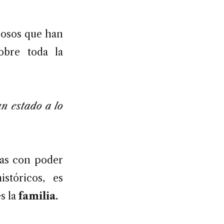
erosos que han
obre toda la
n estado a lo
ias con poder
stóricos, es
s la
familia.