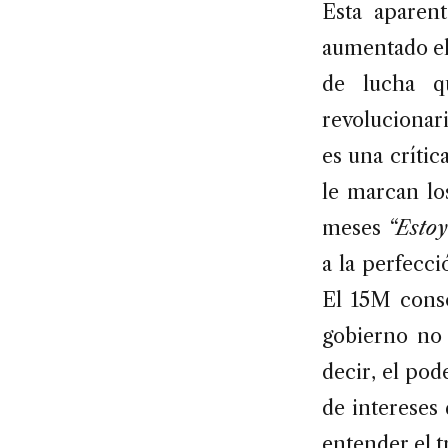
Esta aparen
aumentado el 
de lucha q
revolucionari
es una crític
le marcan lo
meses
“Estoy
a la perfecci
El 15M conso
gobierno no 
decir, el po
de intereses
entender el t