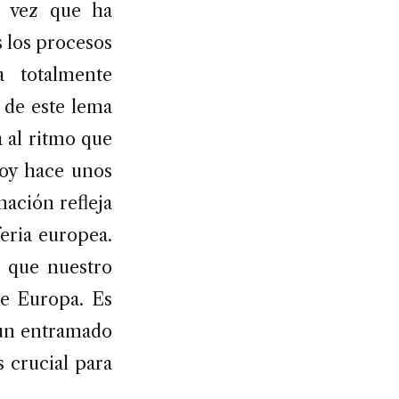
a vez que ha
s los procesos
 totalmente
o de este lema
a al ritmo que
joy hace unos
mación refleja
feria europea.
e que nuestro
de Europa. Es
 un entramado
 crucial para