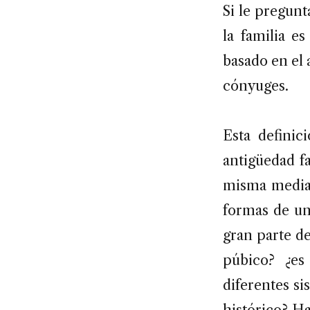
Si le pregunt
la familia e
basado en el a
cónyuges.
Esta definic
antigüedad fa
misma median
formas de un
gran parte de
púbico? ¿es
diferentes s
histórico? H