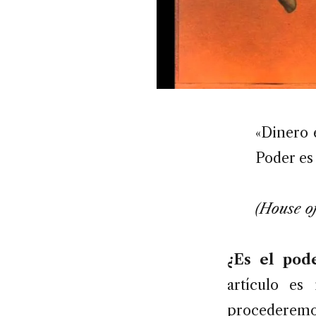
«Dinero 
Poder es 
(House o
¿Es el pod
artículo es
procederemos