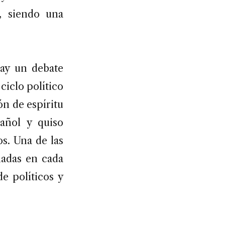
, siendo una
hay un debate
ciclo político
ón de espíritu
pañol y quiso
s. Una de las
nadas en cada
e políticos y