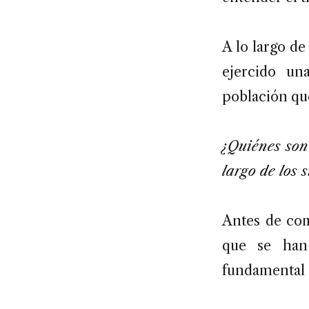
A lo largo de
ejercido un
población que
¿Quiénes son
largo de los s
Antes de com
que se han 
fundamental d