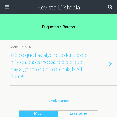
Revista Distopía
Etiquetas › Barcos
MARZO 2, 2016
«Creo que hay algo roto dentro de
mí y entonces me cabreo porque
hay algo roto dentro de mí», Matt
Sumell
Volver arriba
Móvil
Escritorio