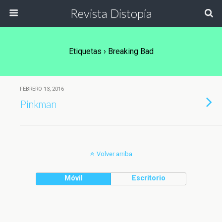
Revista Distopía
Etiquetas › Breaking Bad
FEBRERO 13, 2016
Pinkman
Volver arriba
Móvil
Escritorio