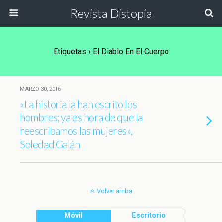
Revista Distopía
Etiquetas › El Diablo En El Cuerpo
MARZO 30, 2016
«La historia la han escrito los
hombres; ya es hora de que la
reescribamos las mujeres»,
Soledad Galán
Volver arriba
Móvil
Escritorio