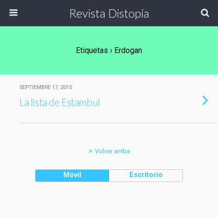
Revista Distopía
Etiquetas › Erdogan
SEPTIEMBRE 17, 2015
La lista de Estambul
Volver arriba
Móvil
Escritorio