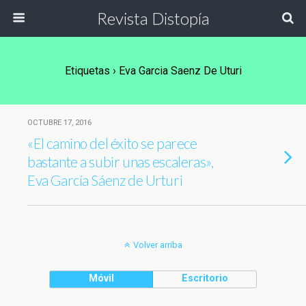
Revista Distopía
Etiquetas › Eva Garcia Saenz De Uturi
OCTUBRE 17, 2016
«El camino del éxito se parece
bastante a subir unas escaleras»,
Eva García Sáenz de Urturi
Volver arriba
Móvil
Escritorio