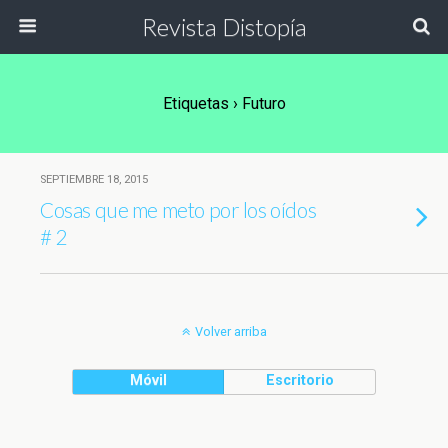
Revista Distopía
Etiquetas › Futuro
SEPTIEMBRE 18, 2015
Cosas que me meto por los oídos
# 2
Volver arriba
Móvil
Escritorio