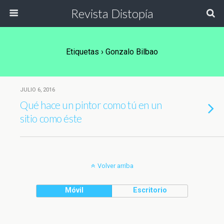
Revista Distopía
Etiquetas › Gonzalo Bilbao
JULIO 6, 2016
Qué hace un pintor como tú en un
sitio como éste
Volver arriba
Móvil
Escritorio