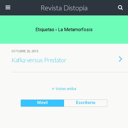
Revista Distopía
Etiquetas › La Metamorfosis
OCTUBRE 26, 2015
Kafka versus Predator
Volver arriba
Móvil
Escritorio