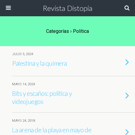
Revista Distopía
Categorías ›
Política
JULIO 5, 2024
Palestina y la quimera
MAYO 14, 2024
Bits y escaños: política y
videojuegos
MAYO 24, 2018
La arena de la playa en mayo de