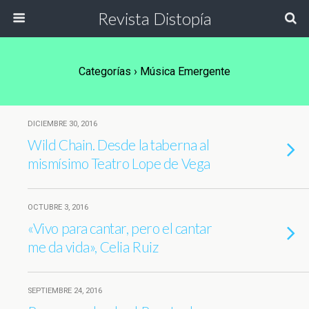
Revista Distopía
Categorías ›
Música Emergente
DICIEMBRE 30, 2016
Wild Chain. Desde la taberna al
mismísimo Teatro Lope de Vega
OCTUBRE 3, 2016
«Vivo para cantar, pero el cantar
me da vida», Celia Ruiz
SEPTIEMBRE 24, 2016